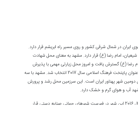
 ایران در شمال شرقی کشور و روی مسیر راه ابریشم قرار دارد.
یعیان، امام رضا (ع) قرار دارد. مشهد به معنای محل شهادت
ام رضا (ع) گسترش یافت و امروز محل زیارتی مهمی با پذیرش
سالانه بیست ملیون مسافر محسوب می­شود. این شهر به عنوان پایتخت فرهنگ اسلامی سال 2017 انتخاب شد. مشهد با سه
دومین شهر پهناور ایران است. این سرزمین محل رشد و پرورش
شهد آب و هوای گرم و خشک دارد.
همچنین سنگهای قیمتی مشهد نیز معروف هستند و در سال 2016 این شهر در فهرست شهرهای جهانی صنایع دستی قرار
 متفاوت سنگهای قیمتی منبع غنی برای صادرات این محصول به بسیاری کشورهاست.
ه در نزدیک به پانصد کارگاه فعالیت می­کنند. سنگ عقیق، با میزان
لانه 9 تن و فیروزه با استخراج سالانه 5 تن پر درخواست ترین محصولات هستند. کروندوم های مختلف مانند