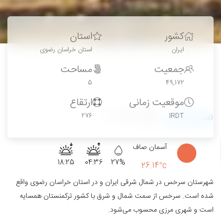
کشور
استان
ایران
استان خراسان رضوی
جمعیت
مساحت
5
49,172
موقعیت زمانی
ارتقاع
سرخس
13
276
IRDT
آسمان صاف
18:25
04:36
27%
26.14°c
شهرستان سرخس در شمال شرقی ایران و در استان خراسان رضوی واقع
شده است. سرخس از سمت شمال و شرق با کشور ترکمنستان همسایه
است و شهری مرزی محسوب می‌شود.