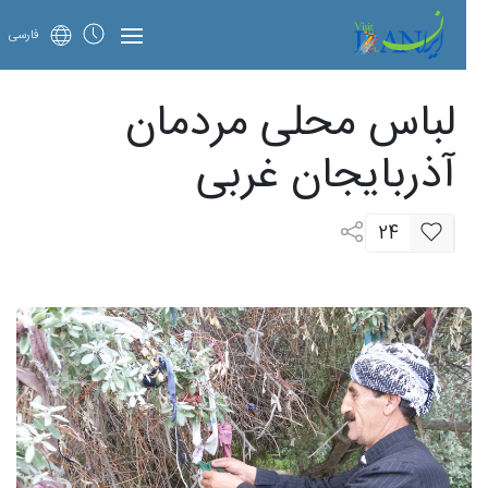
فارسی
لباس محلی مردمان
آذربایجان غربی
24