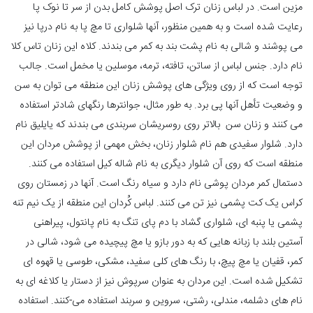
مزین است. در لباس زنان ترک اصل پوشش کامل بدن از سر تا نوک پا
رعایت شده است و به همین منظور، آنها شلواری تا مچ پا به نام درپا نیز
می پوشند و شالی به نام پشت بند به کمر می بندند. کلاه این زنان تاس کلا
نام دارد. جنس لباس از ساتن، تافته، ترمه، موسلین یا مخمل است. جالب
توجه است که از روی ویژگی های پوشش زنان این منطقه می توان به سن
و وضعیت تأهل آنها پی برد. به طور مثال، جوانترها رنگهای شادتر استفاده
می کنند و زنان سن بالاتر روی روسریشان سربندی می بندند که یایلیق نام
دارد. شلوار سفیدی هم نام شلوار زنان، بخش مهمی از پوشش مردان این
منطقه است که روی آن شلوار دیگری به نام شاله کیل استفاده می کنند.
دستمال کمر مردان پوشی نام دارد و سیاه رنگ است. آنها در زمستان روی
کراس یک کت پشمی نیز تن می کنند. لباس کُردان این منطقه از یک نیم تنه
پشمی یا پنبه ای، شلواری گشاد با دم پای تنگ به نام پانتول، پیراهنی
آستین بلند با زبانه هایی که به دور بازو یا مچ پیچیده می شود، شالی در
کمر، قفیان یا مچ پیچ، با رنگ های کلی سفید، مشکی، طوسی یا قهوه ای
تشکیل شده است. این مردان به عنوان سرپوش نیز از دستار یا کلاغه ای به
نام های دشلمه، مندلی، رشتی، سروین و سربند استفاده می-کنند. استفاده