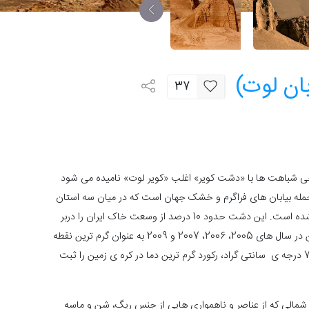
ان لوت)
37
رخی شباهت ها با «دشت کویر» اغلب «کویر لوت» نامیده می شود
مله بیابان های فراگرم و خشک جهان است که در میان سه استان
خراسان جنوبی، سیستان و بلوچستان و کرمان گسترده شده است. این دشت حدود 10 درصد از وسعت خاک ایران را دربر
بیابان لوت با قرارگیری در قطب حرارتی زمین در سال های 2005، 2006، 2007 و 2009 به عنوان گرم ترین نقطه
ی زمین اندازه گیری شد و در سال 2005 با دمای بالای 70 درجه ی سانتی گراد، رکورد گرم ترین دما در کره ی زمین را ثبت
ه سه واحد جغرافیایی تقسیم می شود: 1) لوت شمالی که از عناصر و ناهمواری هایی از جنس ریگ، شن و ماسه