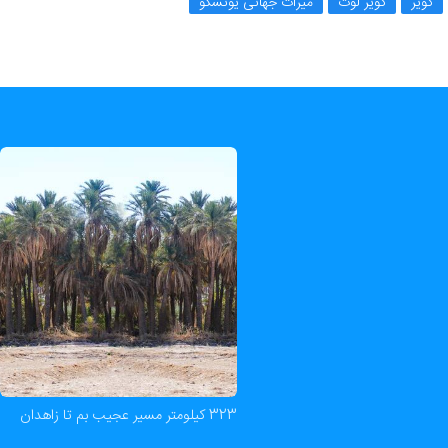
کویر
کویر لوت
میراث جهانی یونسکو
323 کیلومتر مسیر عجیب بم تا زاهدان