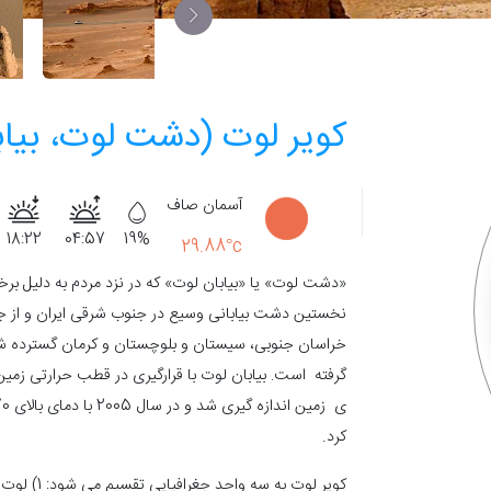
کویر لوت (دشت لوت، بیاب
آسمان صاف
18:22
04:57
19%
29.88°c
«دشت لوت» یا «بیابان لوت» که در نزد مردم به دلیل ب
نخستین دشت بیابانی وسیع در جنوب شرقی ایران و از ج
گرفته است
.
کرد.
کویر لوت ب