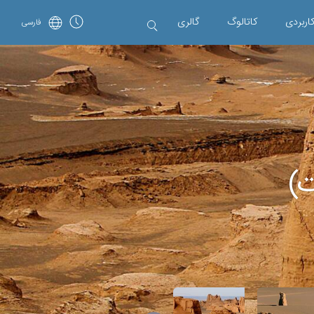
اربردی
کاتالوگ
گالری
فارسی
ت)