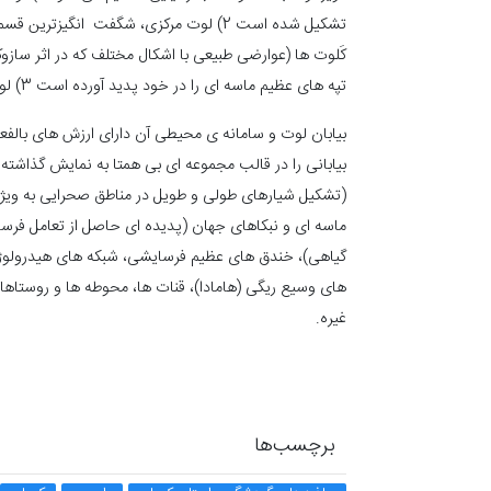
تشکیل شده است 2) لوت مرکزی، شگفت انگیز
کَلوت ها (عوارضی طبیعی با اشکال مختلف که در اثر سازوک
تپه های عظیم ماسه ای را در خود پدید آورده است 3) لوت جنوبی که غنی ترین پوشش گیاهی این کویر را دارد.
بیابان لوت و سامانه ی محیطی آن دارای ارزش های بالف
بیابانی را در قالب مجموعه ای بی همتا به نمایش گذاشته
(تشکیل شیارهای طولی و طویل در مناطق صحرایی به ویژه 
ماسه ای و نبکاهای جهان (پدیده ای حاصل از تعامل فر
گیاهی)، خندق های عظیم فرسایشی، شبکه های هیدرولوژ
های وسیع ریگی (هامادا)، قنات ها، محوطه ها و روستاه
غیره.
برچسب‌ها