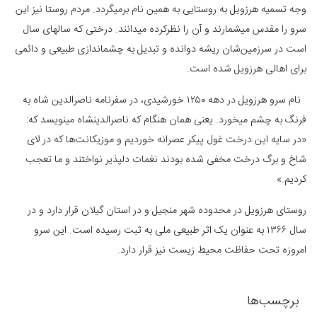
وجه تسمیه هرزویل به روستایی به همین نام برمی‎گردد. مردم روستا نیز این
سرو را مقدس می‎شمارند و آن را نظرکرده می‎دانند. درختی که سال‎های سال
است در سرزمین
شان ریشه دوانده و تبدیل به چشم‎اندازی طبیعی و دائمی
برای اهالی هرزویل شده است.
نام سرو هرزویل در دهه ۱۲۵۰ خورشیدی، در سفرنامه ناصرالدین شاه به
فرنگ به چشم می‎خورد. یعنی همان هنگام که ناصرالدین‎شاه می‎نویسد که:
«در سایه این درخت غول پیکر عصرانه خوردیم و موزیکانت‌ها که در لای
شاخ و برگ درخت مخفی شده بودند نغمات دلپذیر نواختند و ما تعجب
کردیم.»
روستای هرزویل در محدوده شهر منجیل و در استان گیلان قرار دارد و در
سال ۱۳۶۶ به عنوان یک اثر طبیعی ملی به ثبت رسیده است. این سرو
امروزه تحت حفاظت محیط زیست نیز قرار دارد.
برچسب‌ها