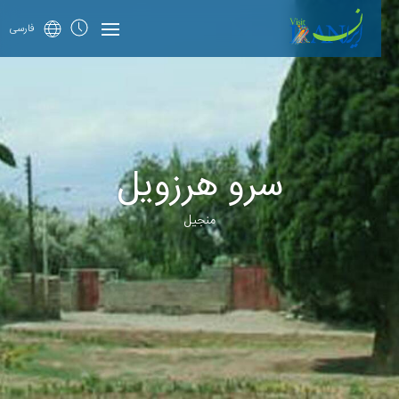
فارسی
سرو هرزویل
منجیل