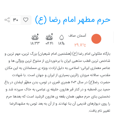
حرم مطهر امام رضا (ع)
30
آسمان صاف
18:33
04:41
18%
29.8°c
بارگاه ملکوتی امام رضا (ع) (هشتمین امام شیعیان) بزرگ ترین، مهم ترین و
شاخص ترین قطب مذهبى ایران با برخورداری از متنوع ترین ویژگی ها و
عناصر معماری ایرانی- اسلامی به دلیل ارادت ویژه ی مسلمانان به این مکان
مقدس، سالانه میزبان زائرین بسیاری از ایران و جهان است. با شهادت
حضرت رضا(ع) در سال ۲۰۳ هجرى قمرى در توس، بدن مطهّر ایشان در باغ
حمید بن قحطبه و در کنار قبر هارون خلیفه ی عباسى به خاک سپرده شد و
نخستین بناى حرم مطهر، همان بقعه ی هارون الرشید است که بعدها حرم
را روى دیوارهاى قدیمى آن بنا نهادند و از آن به بعد توس به مشهدالرضا
تغییر نام یافت.