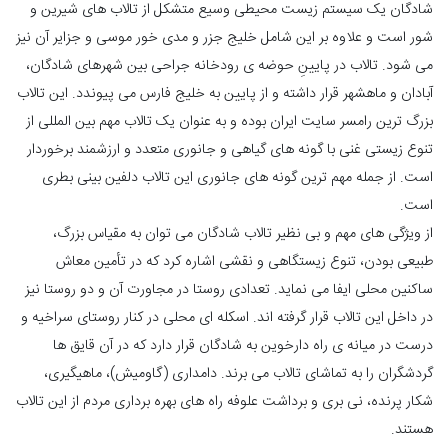
شادگان یک سیستم زیست محیطی وسیع متشکل از تالاب های شیرین و
شور است و علاوه بر این شامل خلیج جزر و مدی خور موسی و جزایر آن نیز
می شود. تالاب در پایینِ حوضه ی رودخانه جراحی بین شهرهای شادگان،
آبادان و ماهشهر قرار داشته و از پایین به خلیج فارس می پیوندد. این تالاب
بزرگ ترین رامسر سایت ایران بوده و به عنوان یک تالاب مهم بین المللی از
تنوع زیستی غنی با گونه های گیاهی و جانوری متعدد و ارزشمند برخوردار
است. از جمله مهم ترین گونه های جانوری این تالاب دلفین بینی بطری
است.
از ویژگی های مهم و بی نظیر تالاب شادگان می توان به مقیاس بزرگ،
طبیعی بودن، تنوع زیستگاهی و نقشی اشاره کرد که در تأمین معاش
ساکنین محلی ایفا می نماید. تعدادی روستا در مجاورت آن و دو روستا نیز
در داخل این تالاب قرار گرفته اند. اسکله ای محلی در کنار روستای سراخیه و
درست در میانه ی راه دارخوین به شادگان قرار دارد که در آن قایق ها
گردشگران را به تماشای تالاب می برند. دامداری (گاومیش)، ماهیگیری،
شکار پرنده، نی بری و برداشت علوفه راه های بهره برداری مردم از این تالاب
هستند.