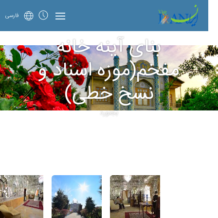
فارسی
بنای آینه خانه
مفخم(موزه اسناد و
نسخ خطی)
بجنورد