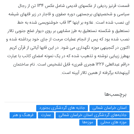
قسمت قرنیز ردیفی از عکس­های قدیمی شامل عکس 134 تن از رجال
سیاسی و شخصیت­های برجسته­­ی دوره صفوی و قاجار در زیر قاب­های شیشه
ای نصب شده است. علاوه بر اینها 13 قاب خوشنویسی شده به خط
نستعلیق و شکسته نستعلیق به ­طرز مشابهی بر روی دیوار ضلع جنوبی تالار
نصب شده بود که پس از انجام عملیات مرمت از جای خود برداشته شده و
اکنون در گنجینه­ی موزه نگهداری می شود. در این قاب­ها آیاتی از قرآن کریم
به­طرز زیبایی نوشته و تذهیب شده که در یک نمونه امضای کاتب با عبارت
«راقم عبدالعلی 1226 هجری قمری» قابل تشخیص است. نام ساختمان
آیینه­خانه برگرفته از همین تالار آیینه است.
برچسب‌ها
استان خراسان شمالی
جاذبه های گردشگری بجنورد
جاذبه‌های گردشگری استان خراسان شمالی
عمارت
فرهنگ و هنر
موزه های محلی
موزه‌ها