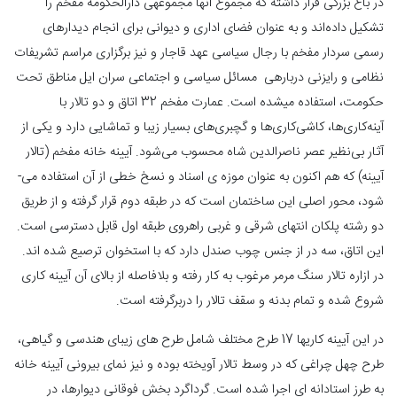
در باغ بزرگی قرار داشته که مجموع آنها مجموعه­ی دارالحکومه مفخم را
تشکیل داده‌اند و به­ عنوان فضای اداری و دیوانی برای انجام دیدارهای
رسمی سردار مفخم با رجال سیاسی عهد قاجار و نیز برگزاری مراسم تشریفات
نظامی و رایزنی درباره­ی مسائل سیاسی و اجتماعی سران ایل مناطق تحت
حکومت، استفاده می­شده ‌است. عمارت مفخم 32 اتاق و دو تالار با
آینه‌کاری‌ها، کاشی‌کاری‌ها و گچبری‌های بسیار زیبا و تماشایی دارد و یکی از
آثار بی‌نظیر عصر ناصرالدین شاه محسوب می‌شود. آیینه خانه مفخم (تالار
آیینه) که هم­ اکنون به­ عنوان موزه­ ی اسناد و نسخ خطی از آن استفاده می­
شود، محور اصلی این ساختمان است که در طبقه دوم قرار گرفته و از طریق
دو رشته پلکان انتهای شرقی و غربی راهروی طبقه اول قابل دسترسی است.
این اتاق، سه در از جنس چوب صندل دارد که با استخوان ترصیع شده­ اند.
در ازاره­ تالار سنگ مرمر مرغوب به­ کار رفته و بلافاصله از بالای آن آیینه­ کاری
شروع شده و تمام بدنه و سقف تالار را دربرگرفته است.
در این آیینه­ کاری­ها 17 طرح مختلف شامل طرح های زیبای هندسی و گیاهی،
طرح چهل­ چراغی که در وسط تالار آویخته بوده و نیز نمای بیرونی آیینه خانه
به طرز استادانه ای اجرا شده است. گرداگرد بخش فوقانی دیوارها، در